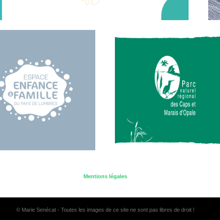
Mentions légales
© Marie Senécat - Toutes les images de ce site ne sont pas libres de droit !